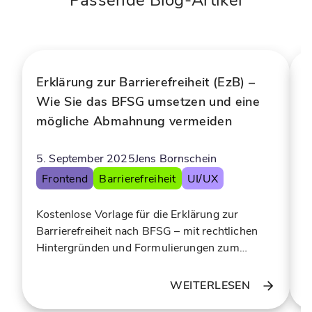
Passende Blog-Artikel
l
t
e
ü
r
t
S
z
e
t
Erklärung zur Barrierefreiheit (EzB) –
B
l
e
Wie Sie das BFSG umsetzen und eine
B
f
r
mögliche Abmahnung vermeiden
f
-
C
S
h
e
a
5. September 2025
Jens Bornschein
1
r
t
Frontend
Barrierefreiheit
UI/UX
v
b
i
o
Kostenlose Vorlage für die Erklärung zur
A
c
t
Barrierefreiheit nach BFSG – mit rechtlichen
B
e
f
Hintergründen und Formulierungen zum
u
f
ü
Schutz vor Abmahnungen.
w
ü
r
WEITERLESEN
r
d
d
e