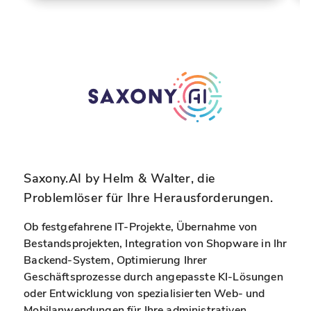
i
n
e
o
T
r
e
g
n
a
n
n
i
i
s
s
-
i
C
e
Saxony.AI by Helm & Walter, die
o
r
m
t
Problemlöser für Ihre Herausforderungen.
m
e
Ob festgefahrene IT-Projekte, Übernahme von
u
n
Bestandsprojekten, Integration von Shopware in Ihr
n
S
Backend-System, Optimierung Ihrer
i
p
Geschäftsprozesse durch angepasste KI-Lösungen
t
o
oder Entwicklung von spezialisierten Web- und
y
r
Mobilanwendungen für Ihre administrativen