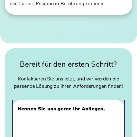
der Cursor-Position in Berührung kommen.
e
"
u
S
ts
m
c
a
h
s
e
h
n
y
O
Bereit für den ersten Schritt?
"
ly
–
m
d
pi
Kontaktieren Sie uns jetzt, und wir werden die
e
s
passende Lösung zu Ihren Anforderungen finden!
r
c
K
h
I-
e
Nennen Sie uns gerne Ihr Anliegen, damit unsere Experten sich direkt mit Ihnen in Verbindung setzen können
C
n
h
S
at
p
b
o