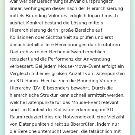
war war der Berechnungsaufwand ursprünglich
ig
linear, wohingegen dieser nach der Hierarchisierung
it
mittels Bounding Volumes lediglich logarithmisch
al
ausfiel. Konkret bestand die Lösung mittels
e
Hierarchisierung darin, große Bereiche auf
r
Kollisionen oder Sichtbarkeit zu prüfen und erst
A
danach detailliertere Berechnungen durchzuführen.
s
Dadurch wird der Rechenaufwand erheblich
si
reduziert und die Performanz der Anwendung
st
verbessert. Bei jedem Mouse-Move-Event erfolgt ein
e
Vergleich mit einer großen Anzahl von Datenpunkten
n
im 3D-Raum. Hier hat sich die Bounding Volume
t
Hierarchy (BVH) besonders bewährt. Durch die
f
hierarchische Struktur kann schnell ermittelt werden,
ü
welche Datenpunkte für das Mouse-Event relevant
r
sind. Im Kontext der Kollisionserkennung im 3D-
d
Raum reduziert dies die Notwendigkeit, eine Vielzahl
e
von Datenpunkten direkt zu überprüfen, indem nur
n
die Bereiche untersucht werden, die tatsächlich mit
D