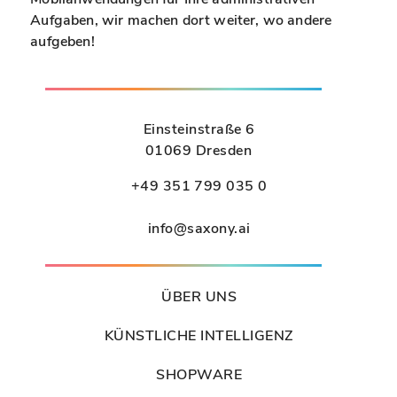
:
t
Aufgaben, wir machen dort weiter, wo andere
K
i
aufgeben!
I
n
-
g
e
e
u
Einsteinstraße 6
s
t
01069 Dresden
t
s
ü
c
+49 351 799 035 0
t
h
z
l
info@saxony.ai
t
a
e
n
r
d
ÜBER UNS
C
.
h
B
KÜNSTLICHE INTELLIGENZ
a
a
t
r
SHOPWARE
b
r